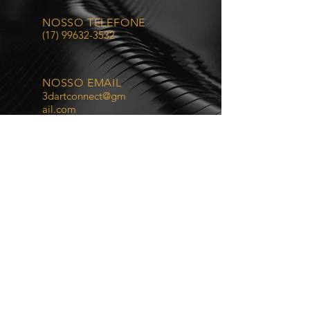
NOSSO TELEFONE
(17) 99632-3532
NOSSO EMAIL
3dartconnect@gm
ail.com
NOSSOS HORÁRIOS
Segunda a Sexta, das
09h às 19h.
VOLTE SEMPRE
É um prazer fazer parte da sua história.
NOSSOS SERVIÇOS
- Impressões 3D