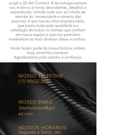
surgir a 3D Art Connect. A tecnologia sempre
nos motivou à novas descobertas, desafios e
experiências. Unindo tudo isso ao intuito de
atender às necessidade e anseios das
pessoas, é que nasceu uma empresa séria,
que preza muito pela qualidade e a
satisfação de todos os clientes que confiam
em nossa equipe e que nos permitem
materializar as mais diversas ideias e sonhos.
Vocês fazem parte da nossa história, ontem,
hoje, amanhã e sempre!
Agradecemos pelo carinho e confiança.
NOSSO TELEFONE
(17) 99632-3532
NOSSO EMAIL
3dartconnect@gm
ail.com
NOSSOS HORÁRIOS
Segunda a Sexta, das