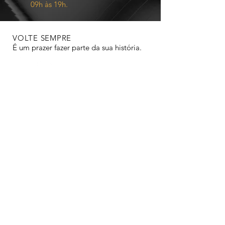
09h às 19h.
VOLTE SEMPRE
É um prazer fazer parte da sua história.
NOSSOS SERVIÇOS
- Impressões 3D
- Modelagem 3D
- Vendas de Filamentos
ENCONTRE-NOS
Estamos localizados em
São José do Rio Preto - SP
(17) 99632-3532