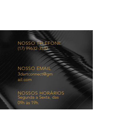
NOSSO TELEFONE
(17) 99632-3532
NOSSO EMAIL
3dartconnect@gm
ail.com
NOSSOS HORÁRIOS
Segunda a Sexta, das
09h às 19h.
VOLTE SEMPRE
É um prazer fazer parte da sua história.