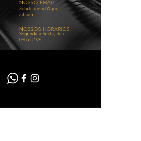
NOSSO EMAIL
3dartconnect@gm
ail.com
NOSSOS HORÁRIOS
Segunda a Sexta, das
09h às 19h.
VOLTE SEMPRE
É um prazer fazer parte da sua história.
NOSSOS SERVIÇOS
- Impressões 3D
- Modelagem 3D
- Vendas de Filamentos